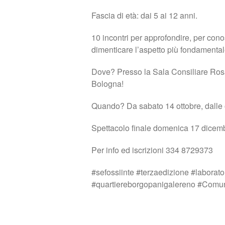
Fascia di età: dai 5 ai 12 anni.
10 incontri per approfondire, per con
dimenticare l’aspetto più fondamentale
Dove? Presso la Sala Consiliare Rosa
Bologna!
Quando? Da sabato 14 ottobre, dalle 
Spettacolo finale domenica 17 dicemb
Per info ed iscrizioni 334 8729373
#sefossiinte #terzaedizione #laborator
#quartiereborgopanigalereno #Comu