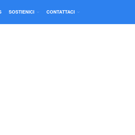
S
SOSTIENICI
CONTATTACI
HOME
CHI SIAMO
PROGETTI
NUOVE ABILITÀ
NEWS
SOSTIENICI
DONAZIONI
DIVENTA SOCIO
COLLABORA
CONTATTACI
CONTATTI
INFO NUOVE ABILITÀ
PROPONI IL TUO PROGETTO