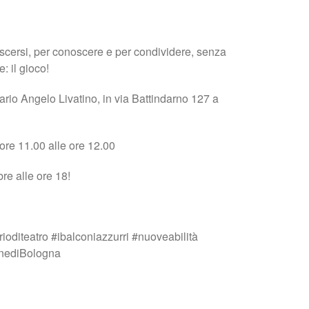
oscersi, per conoscere e per condividere, senza
: il gioco!
rio Angelo Livatino, in via Battindarno 127 a
ore 11.00 alle ore 12.00
re alle ore 18!
ioditeatro #ibalconiazzurri #nuoveabilità
nediBologna