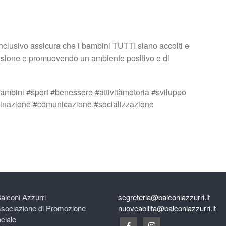
nclusivo assicura che i bambini TUTTI siano accolti e
lusione e promuovendo un ambiente positivo e di
ambini #sport #benessere #attivitàmotoria #sviluppo
rdinazione #comunicazione #socializzazione
Balconi Azzurri
segreteria@balconiazzurri.it
sociazione di Promozione
nuoveabilita@balconiazzurri.it
ciale