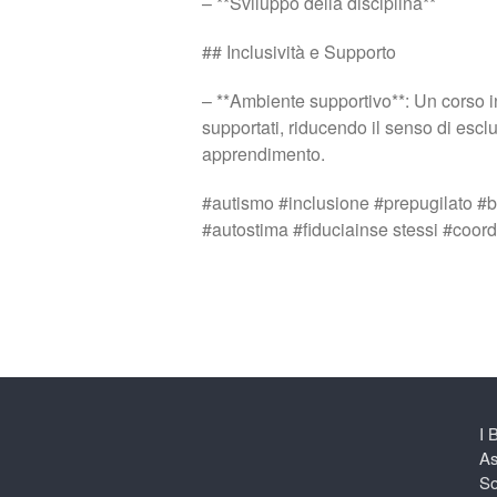
– **Sviluppo della disciplina**
## Inclusività e Supporto
– **Ambiente supportivo**: Un corso i
supportati, riducendo il senso di esc
apprendimento.
#autismo #inclusione #prepugilato #b
#autostima #fiduciainse stessi #coo
I 
As
So