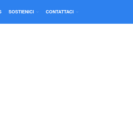
S
SOSTIENICI
CONTATTACI
HOME
CHI SIAMO
PROGETTI
NUOVE ABILITÀ
NEWS
SOSTIENICI
DONAZIONI
DIVENTA SOCIO
COLLABORA
CONTATTACI
CONTATTI
INFO NUOVE ABILITÀ
PROPONI IL TUO PROGETTO