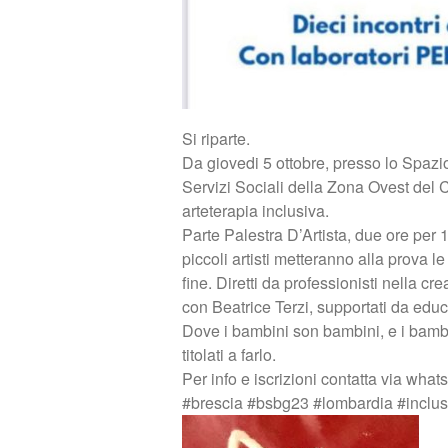
Si riparte.
Da giovedi 5 ottobre, presso lo Spaz
Servizi Sociali della Zona Ovest del 
arteterapia inclusiva.
Parte Palestra D’Artista, due ore per 10
piccoli artisti metteranno alla prova le
fine. Diretti da professionisti nella c
con Beatrice Terzi, supportati da educa
Dove i bambini son bambini, e i bambin
titolati a farlo.
Per info e iscrizioni contatta via wh
#brescia #bsbg23 #lombardia #inclusi