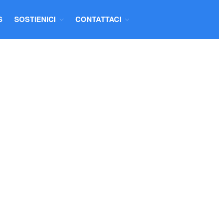
S
SOSTIENICI
CONTATTACI
HOME
CHI SIAMO
PROGETTI
NUOVE ABILITÀ
NEWS
SOSTIENICI
DONAZIONI
DIVENTA SOCIO
COLLABORA
CONTATTACI
CONTATTI
INFO NUOVE ABILITÀ
PROPONI IL TUO PROGETTO